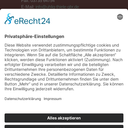
Fax: 03735 64754
E-Mail:
info@uhlig-thiele-gbr.de
ANSPRECHPARTNER
Herr Uhlig
Tel.:
03735 62902
Mobil:
0171 7927307
Herr Thiele
Tel.:
03735 64657
Mobil:
0162 9425584
SERVICE
Kontakt
Impressum
Home