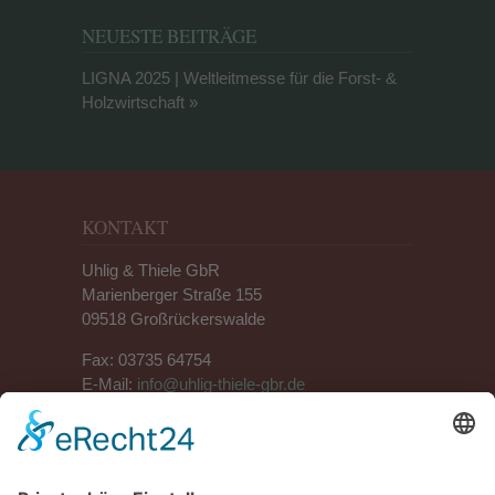
NEUESTE BEITRÄGE
LIGNA 2025 | Weltleitmesse für die Forst- &
Holzwirtschaft
KONTAKT
Uhlig & Thiele GbR
Marienberger Straße 155
09518 Großrückerswalde
Fax: 03735 64754
E-Mail:
info@uhlig-thiele-gbr.de
ANSPRECHPARTNER
Herr Uhlig