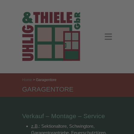
Home
>
Garagentore
GARAGENTORE
Verkauf – Montage – Service
z.B
.: Sektionaltore, Schwingtore,
Garagentorantriebe, Feuerschutztüren,